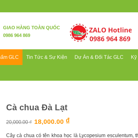
GIAO HÀNG TOÀN QUỐC
0986 964 869
hẩm GLC
Tin Tức & Sự Kiện
Dự Án & Đối Tác GLC
Kỹ
Cà chua Đà Lạt
Giá
₫
Giá
18,000.00
20,000.00
₫
gốc
hiện
là:
tại
20,000.00 ₫.
là:
Cây cà chua có tên khoa học là Lycopesium esculentum, t