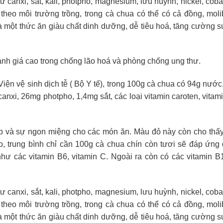
canxi, sắt, kali, photpho, magnesium, lưu huỳnh, nickel, cobalt
 theo môi trường trồng, trong cà chua có thể có cả đồng, mol
à một thức ăn giàu chất dinh dưỡng, dễ tiêu hoá, tăng cường 
ánh giá cao trong chống lão hoá và phòng chống ung thư.
ện vệ sinh dịch tễ ( Bộ Y tế), trong 100g cà chua có 94g nước
g canxi, 26mg photpho, 1,4mg sắt, các loại vitamin caroten, vitam
p và sự ngon miệng cho các món ăn. Màu đỏ này còn cho thấ
ao, trung bình chỉ cần 100g cà chua chín còn tươi sẽ đáp ứng
ư các vitamin B6, vitamin C. Ngoài ra còn có các vitamin B1
canxi, sắt, kali, photpho, magnesium, lưu huỳnh, nickel, cobalt
 theo môi trường trồng, trong cà chua có thể có cả đồng, mol
à một thức ăn giàu chất dinh dưỡng, dễ tiêu hoá, tăng cường 