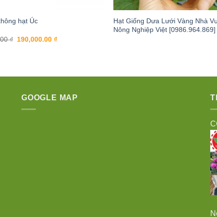
Hạt Giống Dưa Lưới Vàng Nhà V
không hạt Úc
Nông Nghiệp Việt [0986.964.869]
Giá
Giá
.00
₫
190,000.00
₫
gốc
hiện
là:
tại
200,000.00 ₫.
là:
190,000.00 ₫.
GOOGLE MAP
T
C
N