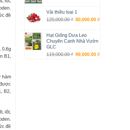
, iôt,
ibden.
Vải thiều loại 1
sức đề
Giá
Giá
120,000.00
₫
80,000.00
₫
gốc
hiện
là:
tại
Hạt Giống Dưa Leo
120,000.00 ₫.
là:
Chuyên Canh Nhà Vườn
80,000.00 ₫.
GLC
, 0,6g
Giá
Giá
119,000.00
₫
99,000.00
₫
in B1,
gốc
hiện
là:
tại
119,000.00 ₫.
là:
y hàm
99,000.00 ₫.
 được
, B2,
, iôt,
ibden.
sức đề