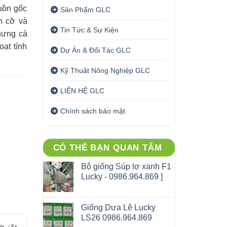
uồn gốc
Sản Phẩm GLC
h cỡ và
Tin Tức & Sự Kiện
hưng cà
ạt tính
Dự Án & Đối Tác GLC
Kỹ Thuật Nông Nghiệp GLC
LIÊN HỆ GLC
Chính sách bảo mật
CÓ THỂ BẠN QUAN TÂM
Bộ giống Súp lơ xanh F1
Lucky - 0986.964.869 ]
Giống Dưa Lê Lucky
LS26 0986.964.869