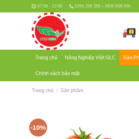
Bỏ
07:00 - 22:00
0356 258 258 – 0936 808 900
qua
nội
dung
Trang chủ
Nông Nghiệp Việt GLC
Sản P
Chính sách bảo mật
Trang chủ
/
Sản phẩm
-10%