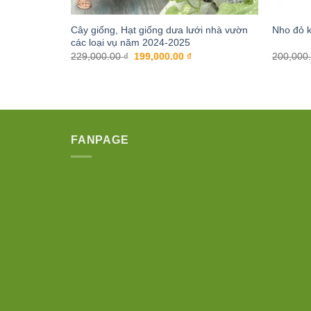
Cây giống, Hạt giống dưa lưới nhà vườn
Nho đỏ 
các loại vụ năm 2024-2025
Giá
Giá
229,000.00
₫
199,000.00
₫
200,000
gốc
hiện
là:
tại
229,000.00 ₫.
là:
199,000.00 ₫.
FANPAGE