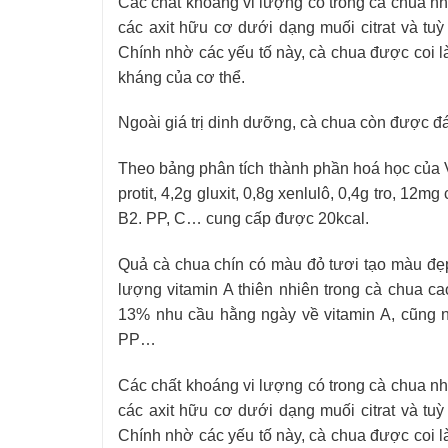
Các chất khoáng vi lượng có trong cà chua như 
các axit hữu cơ dưới dạng muối citrat và tuỳ
Chính nhờ các yếu tố này, cà chua được coi l
kháng của cơ thể.
Ngoài giá trị dinh dưỡng, cà chua còn được đ
Theo bảng phân tích thành phần hoá học của Vi
protit, 4,2g gluxit, 0,8g xenlulô, 0,4g tro, 12m
B2. PP, C… cung cấp được 20kcal.
Quả cà chua chín có màu đỏ tươi tạo màu đẹ
lượng vitamin A thiên nhiên trong cà chua c
13% nhu cầu hằng ngày về vitamin A, cũng nh
PP…
Các chất khoáng vi lượng có trong cà chua như 
các axit hữu cơ dưới dạng muối citrat và tuỳ
Chính nhờ các yếu tố này, cà chua được coi l