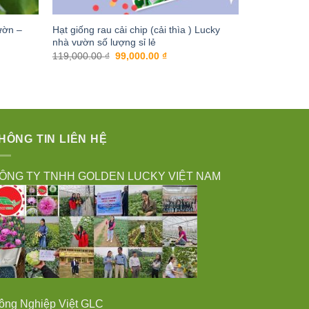
ườn –
Hạt giống rau cải chip (cải thìa ) Lucky
nhà vườn số lượng sỉ lẻ
Giá
Giá
119,000.00
₫
99,000.00
₫
gốc
hiện
là:
tại
119,000.00 ₫.
là:
99,000.00 ₫.
HÔNG TIN LIÊN HỆ
ÔNG TY TNHH GOLDEN LUCKY VIỆT NAM
ông Nghiệp Việt GLC