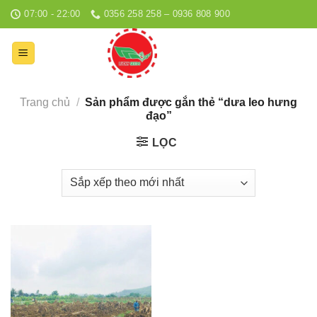
Bỏ
07:00 - 22:00
0356 258 258 – 0936 808 900
qua
nội
dung
Trang chủ
/
Sản phẩm được gắn thẻ “dưa leo hưng
đạo”
LỌC