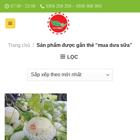
Bỏ
07:00 - 22:00
0356 258 258 – 0936 808 900
qua
nội
dung
Trang chủ
/
Sản phẩm được gắn thẻ “mua dưa sữa”
LỌC