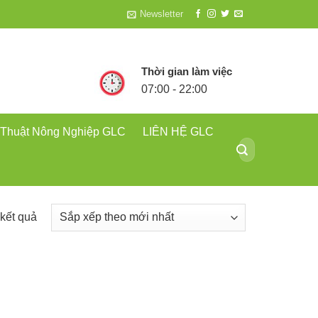
Newsletter
Thời gian làm việc
07:00 - 22:00
 Thuật Nông Nghiệp GLC
LIÊN HỆ GLC
Tìm
kiếm:
Đã
 kết quả
sắp
xếp
theo
mới
nhất