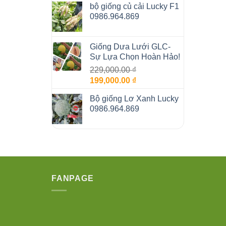
bộ giống củ cải Lucky F1
là:
tại
0986.964.869
129,000.00 ₫.
là:
99,000.00 ₫.
Giống Dưa Lưới GLC-
Sự Lựa Chọn Hoàn Hảo!
229,000.00
₫
Giá
Giá
199,000.00
₫
gốc
hiện
Bộ giống Lơ Xanh Lucky
là:
tại
0986.964.869
229,000.00 ₫.
là:
199,000.00 ₫.
FANPAGE