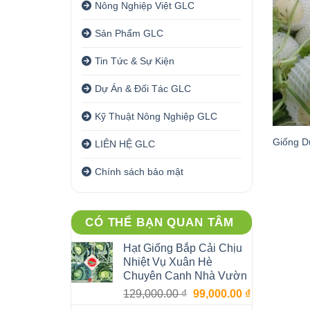
Nông Nghiệp Việt GLC
Sản Phẩm GLC
Tin Tức & Sự Kiện
Dự Án & Đối Tác GLC
Kỹ Thuật Nông Nghiệp GLC
Giống D
LIÊN HỆ GLC
Chính sách bảo mật
CÓ THỂ BẠN QUAN TÂM
Hạt Giống Bắp Cải Chịu
Nhiệt Vụ Xuân Hè
Chuyên Canh Nhà Vườn
Giá
Giá
129,000.00
₫
99,000.00
₫
gốc
hiện