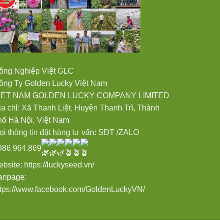
ông Nghiệp Việt GLC
ông Ty Golden Lucky Việt Nam
IET NAM GOLDEN LUCKY COMPANY LIMITED
ịa chỉ: Xã Thanh Liệt, Huyện Thanh Trì, Thành
hố Hà Nội, Việt Nam
ọi thông tin đặt hàng tư vấn: SĐT /ZALO
986.964.869
ebsite:
https://luckyseed.vn/
anpage:
ttps://www.facebook.com/GoldenLuckyVN/