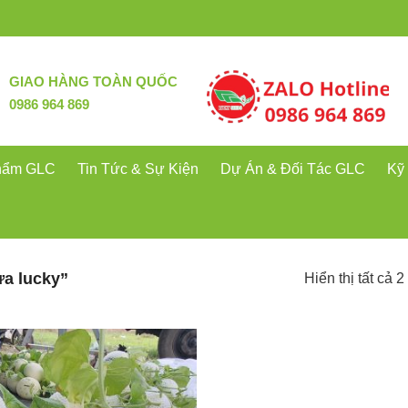
GIAO HÀNG TOÀN QUỐC
0986 964 869
hẩm GLC
Tin Tức & Sự Kiện
Dự Án & Đối Tác GLC
Kỹ
a lucky”
Hiển thị tất cả 2