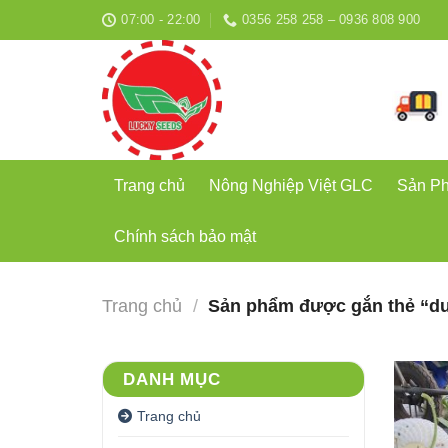
Bỏ
07:00 - 22:00
0356 258 258 – 0936 808 900
qua
nội
dung
Trang chủ
Nông Nghiệp Việt GLC
Sản P
Chính sách bảo mật
Trang chủ
/
Sản phẩm được gắn thẻ “dư
DANH MỤC
Trang chủ