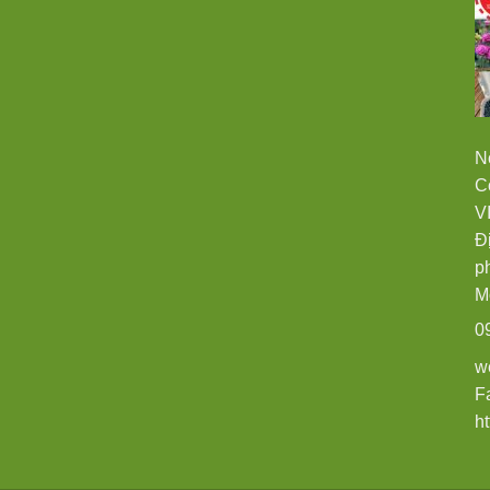
N
C
V
Đ
p
M
0
w
F
h