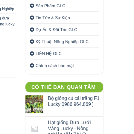
Sản Phẩm GLC
g Nghiệp
Tin Tức & Sự Kiện
g dưa
ống lucky
Dự Án & Đối Tác GLC
Kỹ Thuật Nông Nghiệp GLC
LIÊN HỆ GLC
Chính sách bảo mật
CÓ THỂ BẠN QUAN TÂM
Bộ giống củ cải trắng F1
Lucky 0986.964.869 ]
Hạt giống Dưa Lưới
Vàng Lucky - Nông