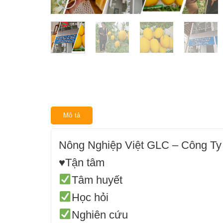
Mô tả
Nông Nghiệp Việt GLC – Công Ty
♥
Tận tâm
Tâm huyết
Học hỏi
Nghiên cứu