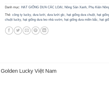
là:
tại
219,000.00 ₫.
là:
Danh mục:
HẠT GIỐNG DƯA CÁC LOẠI
,
Nông Sản Xanh
,
Phụ Kiện Nôn
199,000.00 ₫.
Thẻ:
công ty lucky
,
dưa lưới
,
dưa lưới glc
,
hạt giống dưa chuột
,
hạt giốn
chuột lucky
,
hạt giống dưa leo nhà vườn
,
hạt giống dưa miền bắc
,
hạt gi
 Golden Lucky Việt Nam