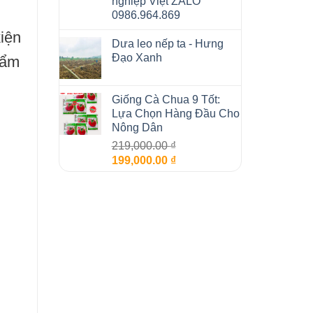
nghiệp Việt ZALO
0986.964.869
iện
Dưa leo nếp ta - Hưng
Đạo Xanh
hẩm
Giống Cà Chua 9 Tốt:
Lựa Chọn Hàng Đầu Cho
Nông Dân
219,000.00
₫
Giá
Giá
199,000.00
₫
gốc
hiện
là:
tại
219,000.00 ₫.
là:
199,000.00 ₫.