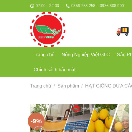
Bỏ
07:00 - 22:00
0356 258 258 – 0936 808 900
qua
nội
dung
Trang chủ
Nông Nghiệp Việt GLC
Sản P
Chính sách bảo mật
Trang chủ
/
Sản phẩm
/
HẠT GIỐNG DƯA CÁ
-9%