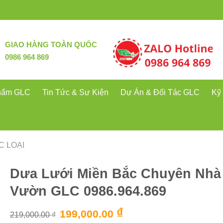
GIAO HÀNG TOÀN QUỐC
0986 964 869
hẩm GLC
Tin Tức & Sự Kiện
Dự Án & Đối Tác GLC
Kỹ
C LOẠI
Dưa Lưới Miền Bắc Chuyên Nhà
Vườn GLC 0986.964.869
Giá
₫
Giá
199,000.00
219,000.00
₫
gốc
hiện