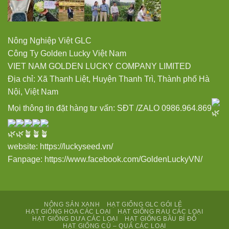
Nông Nghiệp Việt GLC
Công Ty Golden Lucky Việt Nam
VIET NAM GOLDEN LUCKY COMPANY LIMITED
Địa chỉ: Xã Thanh Liệt, Huyện Thanh Trì, Thành phố Hà
Nội, Việt Nam
Mọi thông tin đặt hàng tư vấn: SĐT /ZALO 0986.964.869
website:
https://luckyseed.vn/
Fanpage: https://www.facebook.com/GoldenLuckyVN/
NÔNG SẢN XANH
HẠT GIỐNG GLC GÓI LẺ
HẠT GIỐNG HOA CÁC LOẠI
HẠT GIỐNG RAU CÁC LOẠI
HẠT GIỐNG DƯA CÁC LOẠI
HẠT GIỐNG BẦU BÍ ĐỖ
HẠT GIỐNG CỦ – QUẢ CÁC LOẠI